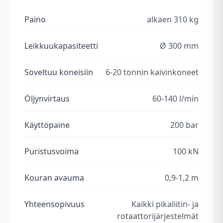
Paino
alkaen 310 kg
Leikkuukapasiteetti
Ø 300 mm
Soveltuu koneisiin
6-20 tonnin kaivinkoneet
Öljynvirtaus
60-140 l/min
Käyttöpaine
200 bar
Puristusvoima
100 kN
Kouran avauma
0,9-1,2 m
Yhteensopivuus
Kaikki pikaliitin- ja
rotaattorijärjestelmät