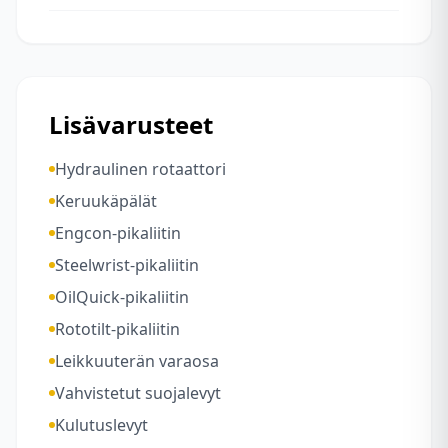
Lisävarusteet
Hydraulinen rotaattori
Keruukäpälät
Engcon-pikaliitin
Steelwrist-pikaliitin
OilQuick-pikaliitin
Rototilt-pikaliitin
Leikkuuterän varaosa
Vahvistetut suojalevyt
Kulutuslevyt