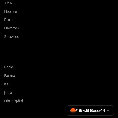
TMK
Naarva
Piko
Hammer
Snowtec
Pome
Farma
KX
Jobo
Hinnagård
Edit with