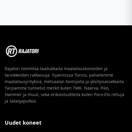
Rajatori toimittaa laadukkaita maatalouskoneiden ja
tarvikkeiden ratkaisuja. Sijainnissa Tornio, palvelemme
maatalousyrityksiä, metsäalan toimijoita ja yksityisasiakkaita.
Tarjoamme tunnetut merkit kuten TMK, Naarva, Piko,
Hammer ja muut, sekä erikoistuotteita kuten Poro-Elo rehuja
ja salaojaputkia.
Uudet koneet