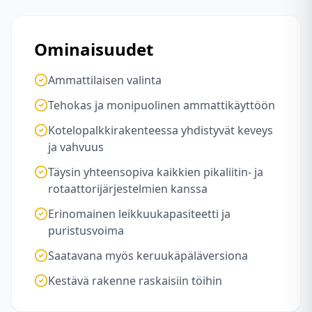
Ominaisuudet
Ammattilaisen valinta
Tehokas ja monipuolinen ammattikäyttöön
Kotelopalkkirakenteessa yhdistyvät keveys
ja vahvuus
Täysin yhteensopiva kaikkien pikaliitin- ja
rotaattorijärjestelmien kanssa
Erinomainen leikkuukapasiteetti ja
puristusvoima
Saatavana myös keruukäpäläversiona
Kestävä rakenne raskaisiin töihin