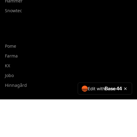
Hammer
Snowtec
Pome
Farma
KX
Jobo
Hinnagård
Edit with
Yhteystiedot
Varikonkatu 3, 95420 Tornio
info@rajatori.com