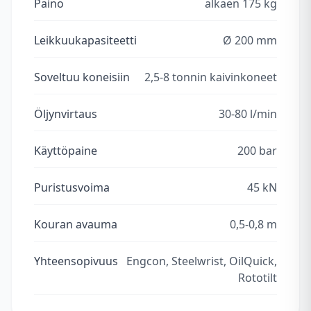
Paino
alkaen 175 kg
Leikkuukapasiteetti
Ø 200 mm
Soveltuu koneisiin
2,5-8 tonnin kaivinkoneet
Öljynvirtaus
30-80 l/min
Käyttöpaine
200 bar
Puristusvoima
45 kN
Kouran avauma
0,5-0,8 m
Yhteensopivuus
Engcon, Steelwrist, OilQuick,
Rototilt