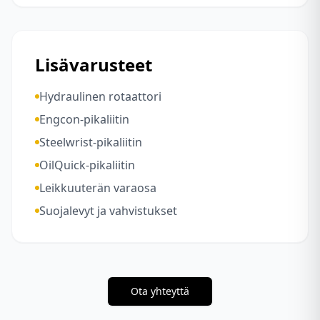
Lisävarusteet
Hydraulinen rotaattori
Engcon-pikaliitin
Steelwrist-pikaliitin
OilQuick-pikaliitin
Leikkuuterän varaosa
Suojalevyt ja vahvistukset
Ota yhteyttä