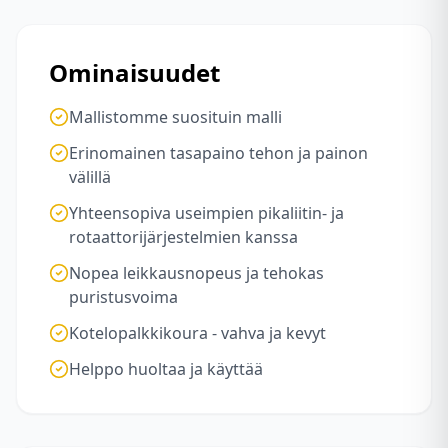
Ominaisuudet
Mallistomme suosituin malli
Erinomainen tasapaino tehon ja painon
välillä
Yhteensopiva useimpien pikaliitin- ja
rotaattorijärjestelmien kanssa
Nopea leikkausnopeus ja tehokas
puristusvoima
Kotelopalkkikoura - vahva ja kevyt
Helppo huoltaa ja käyttää