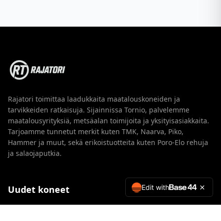
Rajatori toimittaa laadukkaita maatalouskoneiden ja
tarvikkeiden ratkaisuja. Sijainnissa Tornio, palvelemme
maatalousyrityksiä, metsäalan toimijoita ja yksityisasiakkaita.
Tarjoamme tunnetut merkit kuten TMK, Naarva, Piko,
Hammer ja muut, sekä erikoistuotteita kuten Poro-Elo rehuja
ja salaojaputkia.
Edit with
Uudet koneet
TMK