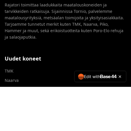
Rajatori toimittaa laadukkaita maatalouskoneiden ja
tarvikkeiden ratkaisuja. Sijainnissa Tornio, palvelemme
maatalousyrityksiä, metsäalan toimijoita ja yksityisasiakkaita.
Tarjoamme tunnetut merkit kuten TMK, Naarva, Piko,
Hammer ja muut, sekä erikoistuotteita kuten Poro-Elo rehuja
ja salaojaputkia.
Uudet koneet
TMK
Edit with
Naarva
Piko
Hammer
Snowtec