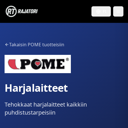
FI
Takaisin POME tuotteisiin
Harjalaitteet
Tehokkaat harjalaitteet kaikkiin
puhdistustarpeisiin