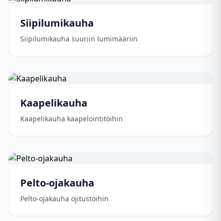
Siipilumikauha
Siipilumikauha suuriin lumimääriin
Kaapelikauha
Kaapelikauha kaapelointitöihin
Pelto-ojakauha
Pelto-ojakauha ojitustöihin