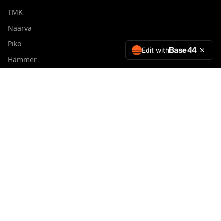
TMK
Naarva
Piko
Edit with
Hammer
Snowtec
Pome
Farma
KX
Jobo
Hinnagård