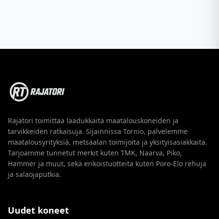
Rajatori toimittaa laadukkaita maatalouskoneiden ja
tarvikkeiden ratkaisuja. Sijainnissa Tornio, palvelemme
maatalousyrityksiä, metsäalan toimijoita ja yksityisasiakkaita.
Tarjoamme tunnetut merkit kuten TMK, Naarva, Piko,
Hammer ja muut, sekä erikoistuotteita kuten Poro-Elo rehuja
ja salaojaputkia.
Uudet koneet