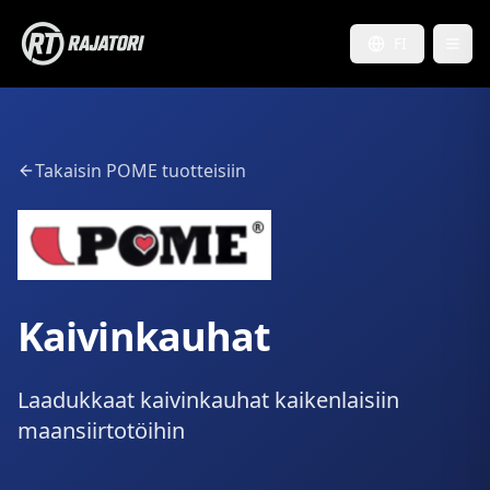
FI
Takaisin POME tuotteisiin
Kaivinkauhat
Laadukkaat kaivinkauhat kaikenlaisiin
maansiirtotöihin