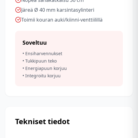
Nopea sahakatkaisu 30 cm
Järeä Ø 40 mm karsintasylinteri
Toimii kouran auki/kiinni-venttiilillä
Soveltuu
• Ensiharvennukset
• Tukkipuun teko
• Energiapuun korjuu
• Integroitu korjuu
Tekniset tiedot