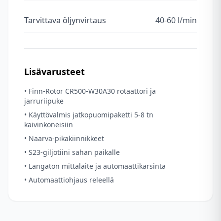
Tarvittava öljynvirtaus
40-60 l/min
Lisävarusteet
• Finn-Rotor CR500-W30A30 rotaattori ja
jarruriipuke
• Käyttövalmis jatkopuomipaketti 5-8 tn
kaivinkoneisiin
• Naarva-pikakiinnikkeet
• S23-giljotiini sahan paikalle
• Langaton mittalaite ja automaattikarsinta
• Automaattiohjaus releellä