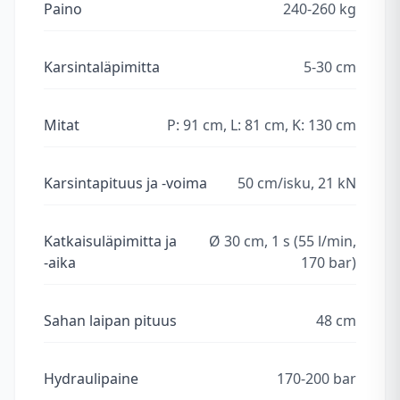
Paino
240-260 kg
Karsintaläpimitta
5-30 cm
Mitat
P: 91 cm, L: 81 cm, K: 130 cm
Karsintapituus ja -voima
50 cm/isku, 21 kN
Katkaisuläpimitta ja
Ø 30 cm, 1 s (55 l/min,
-aika
170 bar)
Sahan laipan pituus
48 cm
Hydraulipaine
170-200 bar