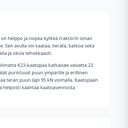
 on helppo ja nopea kytkeä traktorin oman
e. Sen avulla voi kaataa, kerätä, katkoa sekä
ta ja oksia tehokkaasti.
limatta K23-kaatopää katkaisee vaivatta 23
ät puristuvat puun ympärille ja erillinen
ntää terän puun läpi 95 kN voimalla. Kaatopään
vulla helposti kääntää kaatoasennosta