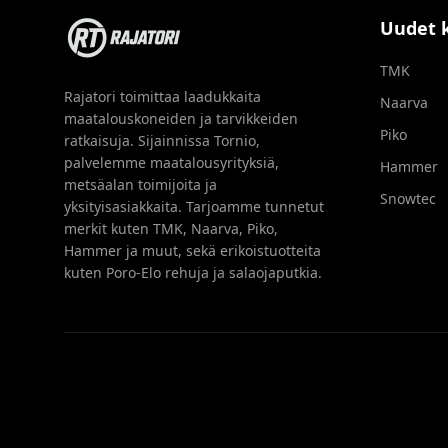
Uudet 
TMK
Rajatori toimittaa laadukkaita
Naarva
maatalouskoneiden ja tarvikkeiden
Piko
ratkaisuja. Sijainnissa Tornio,
palvelemme maatalousyrityksiä,
Hammer
metsäalan toimijoita ja
Snowtec
yksityisasiakkaita. Tarjoamme tunnetut
merkit kuten TMK, Naarva, Piko,
Hammer ja muut, sekä erikoistuotteita
kuten Poro-Elo rehuja ja salaojaputkia.