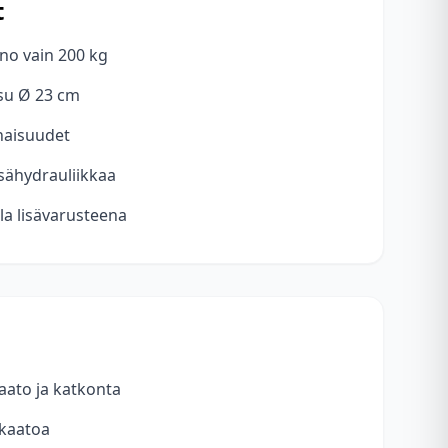
t
ino vain 200 kg
isu Ø 23 cm
aisuudet
isähydrauliikkaa
la lisävarusteena
aato ja katkonta
 kaatoa