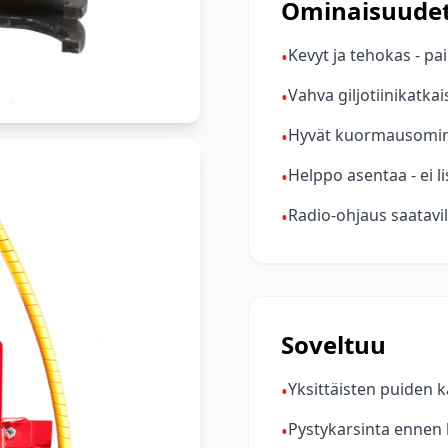
Ominaisuude
Kevyt ja tehokas - pa
•
Vahva giljotiinikatka
•
Hyvät kuormausomin
•
Helppo asentaa - ei l
•
Radio-ohjaus saatavil
•
Soveltuu
Yksittäisten puiden k
•
Pystykarsinta ennen
•