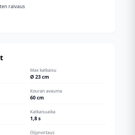
ten raivaus
t
Max katkaisu
Ø 23 cm
Kouran avauma
60 cm
Katkaisuaika
1,8 s
Öljynvirtaus