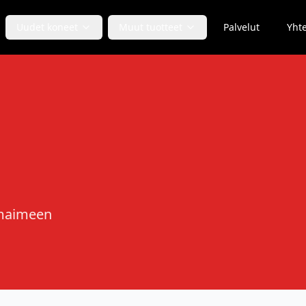
Uudet koneet
Muut tuotteet
Palvelut
Yhte
rmaimeen