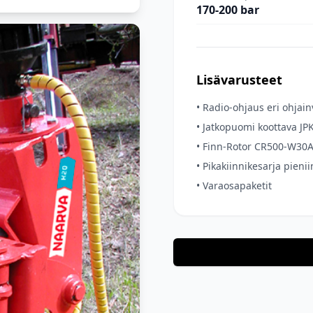
170-200 bar
Lisävarusteet
•
Radio-ohjaus eri ohjain
•
Jatkopuomi koottava JPK
•
Finn-Rotor CR500-W30A3
•
Pikakiinnikesarja pienii
•
Varaosapaketit