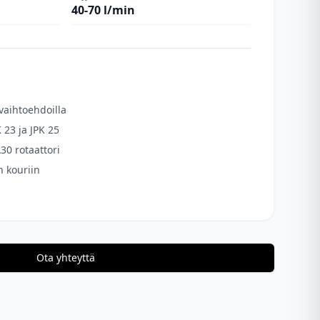
40-70 l/min
vaihtoehdoilla
 23 ja JPK 25
0 rotaattori
n kouriin
Ota yhteyttä