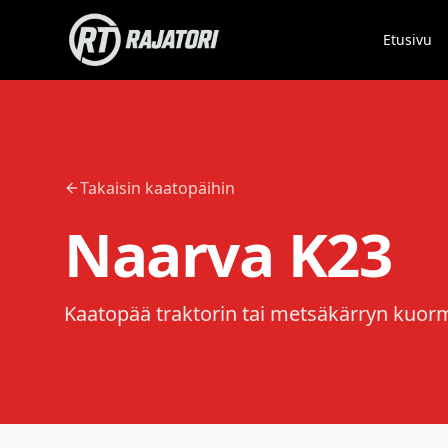
Etusivu
Takaisin kaatopäihin
Naarva K23
Kaatopää traktorin tai metsäkärryn kuo