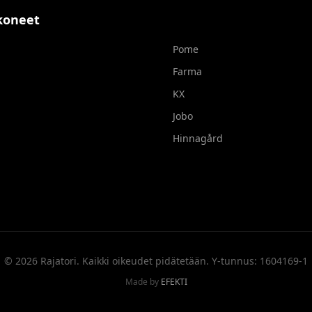
koneet
Pome
Farma
KX
Jobo
Hinnagård
©
2026
Rajatori.
Kaikki oikeudet pidätetään
. Y-tunnus: 1604169-1
Made by
EFEKTI