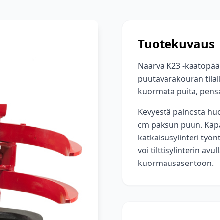
Tuotekuvaus
Naarva K23 -kaatopää
puutavarakouran tilall
kuormata puita, pensai
Kevyestä painosta huo
cm paksun puun. Käpäl
katkaisusylinteri työ
voi tilttisylinterin a
kuormausasentoon.