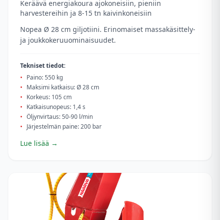
Keräävä energiakoura ajokoneisiin, pieniin
harvestereihin ja 8-15 tn kaivinkoneisiin
Nopea Ø 28 cm giljotiini. Erinomaiset massakäsittely-
ja joukkokeruuominaisuudet.
Tekniset tiedot:
•
Paino: 550 kg
•
Maksimi katkaisu: Ø 28 cm
•
Korkeus: 105 cm
•
Katkaisunopeus: 1,4 s
•
Öljynvirtaus: 50-90 l/min
•
Järjestelmän paine: 200 bar
Lue lisää →