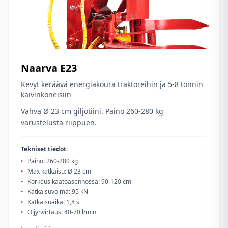
Naarva
E23
Kevyt keräävä energiakoura traktoreihin ja 5-8 tonnin
kaivinkoneisiin
Vahva Ø 23 cm giljotiini. Paino 260-280 kg
varustelusta riippuen.
Tekniset tiedot:
•
Paino: 260-280 kg
•
Max katkaisu: Ø 23 cm
•
Korkeus kaatoasennossa: 90-120 cm
•
Katkaisuvoima: 95 kN
•
Katkaisuaika: 1,8 s
•
Öljynvirtaus: 40-70 l/min