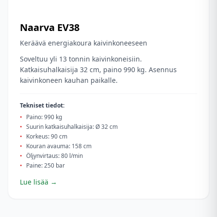
Naarva
EV38
Keräävä energiakoura kaivinkoneeseen
Soveltuu yli 13 tonnin kaivinkoneisiin.
Katkaisuhalkaisija 32 cm, paino 990 kg. Asennus
kaivinkoneen kauhan paikalle.
Tekniset tiedot:
•
Paino: 990 kg
•
Suurin katkaisuhalkaisija: Ø 32 cm
•
Korkeus: 90 cm
•
Kouran avauma: 158 cm
•
Öljynvirtaus: 80 l/min
•
Paine: 250 bar
Lue lisää →