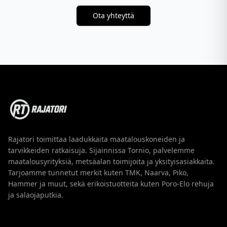
Ota yhteyttä
Rajatori toimittaa laadukkaita maatalouskoneiden ja
tarvikkeiden ratkaisuja. Sijainnissa Tornio, palvelemme
maatalousyrityksiä, metsäalan toimijoita ja yksityisasiakkaita.
Tarjoamme tunnetut merkit kuten TMK, Naarva, Piko,
Hammer ja muut, sekä erikoistuotteita kuten Poro-Elo rehuja
ja salaojaputkia.