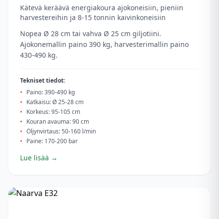
Kätevä keräävä energiakoura ajokoneisiin, pieniin
harvestereihin ja 8-15 tonnin kaivinkoneisiin
Nopea Ø 28 cm tai vahva Ø 25 cm giljotiini.
Ajokonemallin paino 390 kg, harvesterimallin paino
430-490 kg.
Tekniset tiedot:
•
Paino: 390-490 kg
•
Katkaisu: Ø 25-28 cm
•
Korkeus: 95-105 cm
•
Kouran avauma: 90 cm
•
Öljynvirtaus: 50-160 l/min
•
Paine: 170-200 bar
Lue lisää →