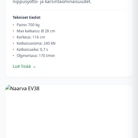
nippusyöttö- ja karsintaominaisuudet.
Tekniset tiedot:
•
Paino: 700 kg
•
Max katkaisu: Ø 28 cm
•
Korkeus: 116 cm
•
Katkaisuvoima: 240 kN
•
Katkaisuaika: 0,7 s
•
Öljynvirtaus: 170 l/min
Lue lisää →