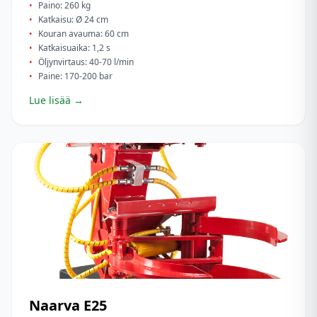
•
Paino: 260 kg
•
Katkaisu: Ø 24 cm
•
Kouran avauma: 60 cm
•
Katkaisuaika: 1,2 s
•
Öljynvirtaus: 40-70 l/min
•
Paine: 170-200 bar
Lue lisää →
Naarva
E25