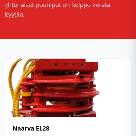
yhtenäiset puuniput on helppo kerätä
kyytiin.
Naarva
EL28