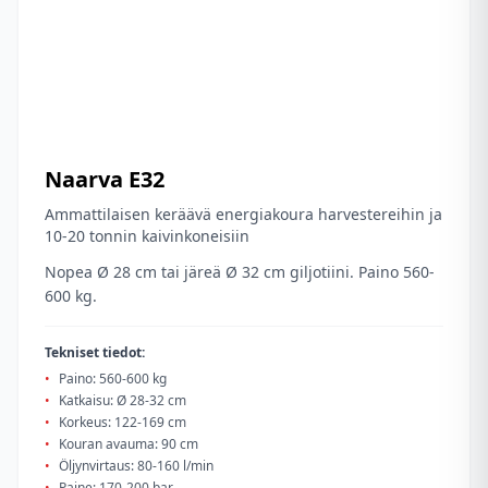
Naarva
E32
Ammattilaisen keräävä energiakoura harvestereihin ja
10-20 tonnin kaivinkoneisiin
Nopea Ø 28 cm tai järeä Ø 32 cm giljotiini. Paino 560-
600 kg.
Tekniset tiedot:
•
Paino: 560-600 kg
•
Katkaisu: Ø 28-32 cm
•
Korkeus: 122-169 cm
•
Kouran avauma: 90 cm
•
Öljynvirtaus: 80-160 l/min
•
Paine: 170-200 bar