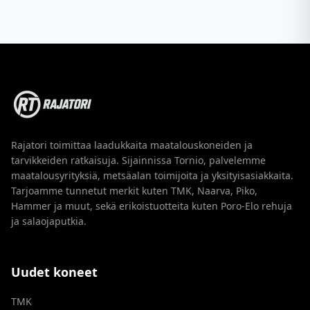
Rajatori toimittaa laadukkaita maatalouskoneiden ja
tarvikkeiden ratkaisuja. Sijainnissa Tornio, palvelemme
maatalousyrityksiä, metsäalan toimijoita ja yksityisasiakkaita.
Tarjoamme tunnetut merkit kuten TMK, Naarva, Piko,
Hammer ja muut, sekä erikoistuotteita kuten Poro-Elo rehuja
ja salaojaputkia.
Uudet koneet
TMK