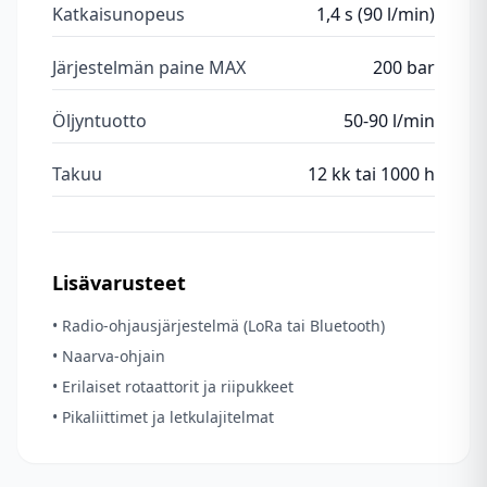
Katkaisunopeus
1,4 s (90 l/min)
Järjestelmän paine MAX
200 bar
Öljyntuotto
50-90 l/min
Takuu
12 kk tai 1000 h
Lisävarusteet
• Radio-ohjausjärjestelmä (LoRa tai Bluetooth)
• Naarva-ohjain
• Erilaiset rotaattorit ja riipukkeet
• Pikaliittimet ja letkulajitelmat