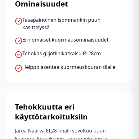
Ominaisuudet
Tasapainoinen isommankin puun
käsittelyssä
Erinomaiset kuormausominaisuudet
Tehokas giljotiinikatkaisu Ø 28cm
Helppo asentaa kuormauskouran tilalle
Tehokkuutta eri
käyttötarkoituksiin
Järeä Naarva EL28 -malli soveltuu puun
kaatoon, keräykseen, kuormaukseen ja