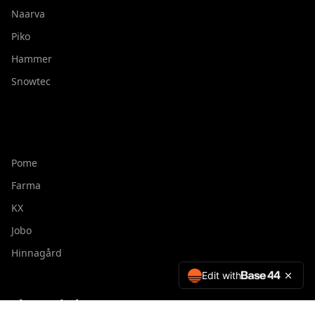
Naarva
Piko
Hammer
Snowtec
Pome
Farma
KX
Jobo
Hinnagård
Edit with
Yhteystiedot