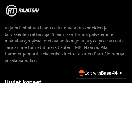
Rajatori toimittaa laadukkaita maatalouskoneiden ja
tarvikkeiden ratkaisuja. Sijainnissa Tornio, palvelemme
maatalousyrityksiä, metsäalan toimijoita ja yksityisasiakkaita.
Tarjoamme tunnetut merkit kuten TMK, Naarva, Piko,
Hammer ja muut, sekä erikoistuotteita kuten Poro-Elo rehuja
ja salaojaputkia.
Edit with
Uudet koneet
TMK
Naarva
Piko
Hammer